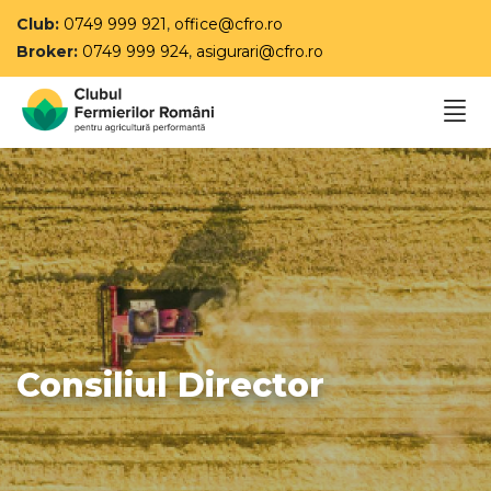
Club:
0749 999 921
,
office@cfro.ro
Broker:
0749 999 924
,
asigurari@cfro.ro
Consiliul Director