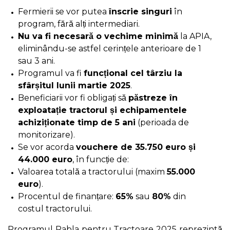
Fermierii se vor putea
înscrie singuri
în
program, fără alți intermediari.
Nu va fi necesară o vechime minimă
la APIA,
eliminându-se astfel cerințele anterioare de 1
sau 3 ani.
Programul va fi
funcțional cel târziu la
sfârșitul lunii martie 2025
.
Beneficiarii vor fi obligați să
păstreze în
exploatație tractorul și echipamentele
achiziționate timp de 5 ani
(perioada de
monitorizare).
Se vor acorda
vouchere de 35.750 euro și
44.000 euro
, în funcție de:
Valoarea totală a tractorului (maxim
55.000
euro
).
Procentul de finanțare:
65%
sau
80%
din
costul tractorului.
Programul Rabla pentru Tractoare 2025 reprezintă