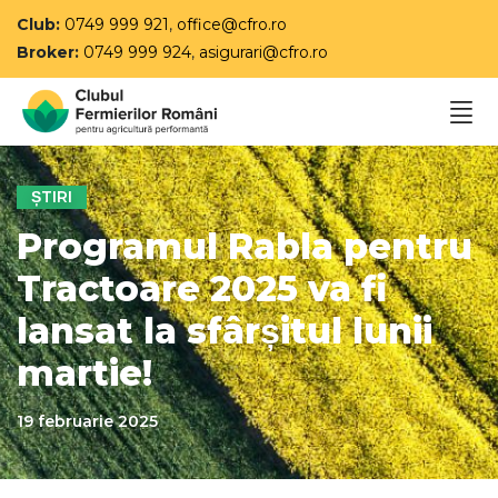
Club:
0749 999 921
,
office@cfro.ro
Broker:
0749 999 924
,
asigurari@cfro.ro
ȘTIRI
Programul Rabla pentru
Tractoare 2025 va fi
lansat la sfârșitul lunii
martie!
19 februarie 2025