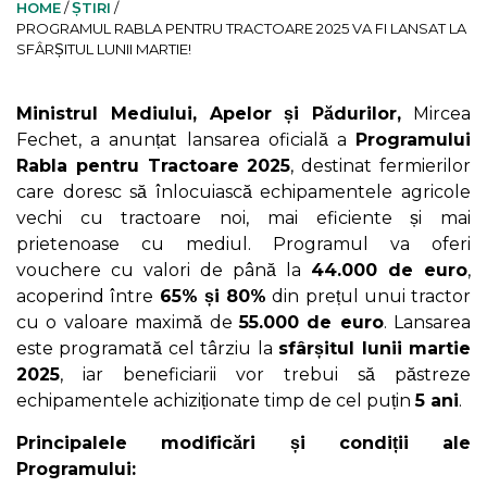
HOME
/
ȘTIRI
/
PROGRAMUL RABLA PENTRU TRACTOARE 2025 VA FI LANSAT LA
SFÂRȘITUL LUNII MARTIE!
Ministrul Mediului, Apelor și Pădurilor,
Mircea
Fechet, a anunțat lansarea oficială a
Programului
Rabla pentru Tractoare 2025
, destinat fermierilor
care doresc să înlocuiască echipamentele agricole
vechi cu tractoare noi, mai eficiente și mai
prietenoase cu mediul. Programul va oferi
vouchere cu valori de până la
44.000 de euro
,
acoperind între
65% și 80%
din prețul unui tractor
cu o valoare maximă de
55.000 de euro
. Lansarea
este programată cel târziu la
sfârșitul lunii martie
2025
, iar beneficiarii vor trebui să păstreze
echipamentele achiziționate timp de cel puțin
5 ani
.
Principalele modificări și condiții ale
Programului: