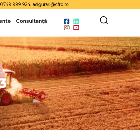
0749 999 924
,
asigurari@cfro.ro
ente
Consultanță
3