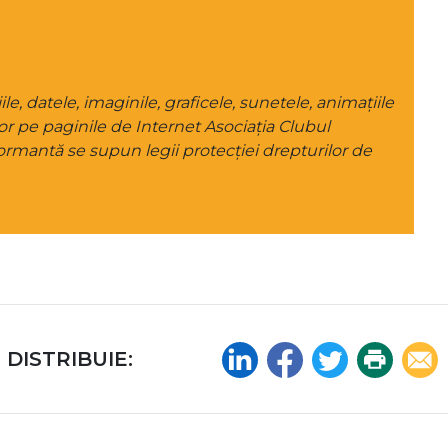
le, datele, imaginile, graficele, sunetele, animațiile
or pe paginile de Internet Asociația Clubul
rmantă se supun legii protecției drepturilor de
Linkedin
Facebook
Twitter
Print
Emai
DISTRIBUIE: