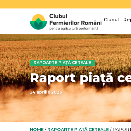
Clubul
Re
RAPOARTE PIAȚĂ CEREALE
Raport piață ce
24 aprilie 2023
HOME
/
RAPOARTE PIAȚĂ CEREALE
/
RAPORT 