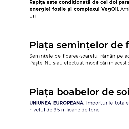
Rapița este condiționată de cei doi para
energiei fosile și complexul VegOil
. Am
uri.
Piața semințelor de f
Semințele de floarea-soarelui rămân pe ac
Paște. Nu s-au efectuat modificări în acest 
Piața boabelor de so
UNIUNEA EUROPEANĂ
. Importurile tota
nivelul de 9.5 milioane de tone.