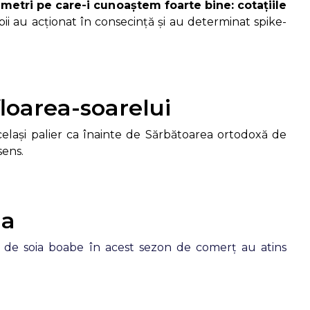
metri pe care-i cunoaștem foarte bine: cotațiile
bii au acționat în consecință și au determinat spike-
loarea-soarelui
elași palier ca înainte de Sărbătoarea ortodoxă de
sens.
ia
le de soia boabe în acest sezon de comerț au atins