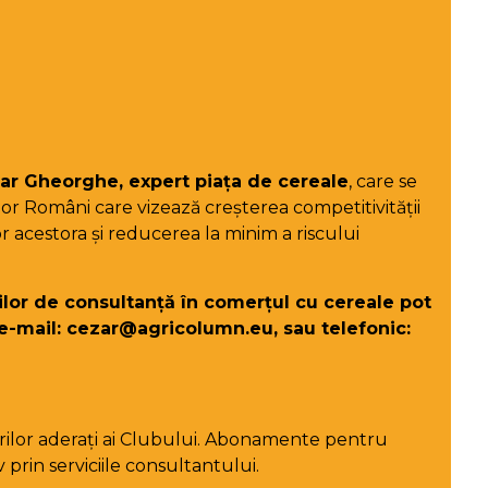
ar Gheorghe, expert piața de cereale
, care se
ilor Români care vizează creșterea competitivității
or acestora și reducerea la minim a riscului
ilor de consultanță în comerțul cu cereale pot
e-mail:
cezar@agricolumn.eu
, sau telefonic:
rilor aderați ai Clubului. Abonamente pentru
 prin serviciile consultantului.