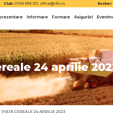
Club:
0749 999 921
,
office@cfro.ro
Broker:
prezentare
Informare
Formare
Asigurări
Evenim
reale 24 aprilie 202
PIAȚĂ CEREALE 24 APRILIE 2023