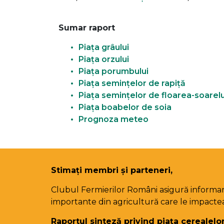
Sumar raport
Piața grâului
Piața orzului
Piața porumbului
Piața semințelor de rapiță
Piața semințelor de floarea-soarelu
Piața boabelor de soia
Prognoza meteo
Stimați membri și parteneri,
Clubul Fermierilor Români asigură informar
importante din agricultură care le impactea
Raportul sinteză privind piața cerealelor