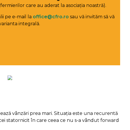
fermierilor care au aderat la asociația noastră).
ii pe e-mail la
office@cfro.ro
sau vă invităm să vă
varianta integrală.
uează vânzări prea mari. Situația este una recurentă
cei statornicit în care ceea ce nu s-a vândut forward