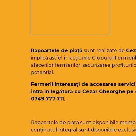
Rapoartele de piață
sunt realizate de
Cez
implică astfel în acțiunile Clubului Fermier
afacerilor fermierilor, securizarea profituril
potențial.
Fermerii interesați de accesarea servici
intra în legătură cu Cezar Gheorghe pe 
0749.777.711
.
Rapoartele de piață sunt disponibile memb
conținutul integral sunt disponibile exclusiv