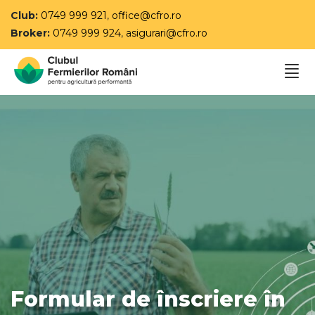
Club:
0749 999 921
,
office@cfro.ro
Broker:
0749 999 924
,
asigurari@cfro.ro
Formular de înscriere în