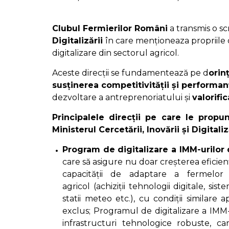
Clubul Fermierilor Români
a transmis o sc
Digitalizării
în care menționeaza propriile d
digitalizare din sectorul agricol.
Aceste direcții se fundamentează pe d
orin
susținerea competitivității și performan
dezvoltare a antreprenoriatului și
valorific
Principalele direcții pe care le propun
Ministerul Cercetării, Inovării și Digitali
Program de digitalizare a IMM-urilor 
care să asigure nu doar creșterea eficienț
capacității de adaptare a fermelor
agricol (achiziții tehnologii digitale, sis
statii meteo etc.), cu condiții similare 
exclus; Programul de digitalizare a IMM-
infrastructuri tehnologice robuste, car