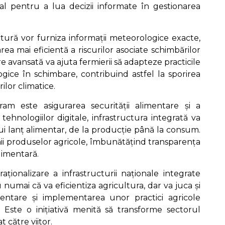
al pentru a lua decizii informate în gestionarea
ctură vor furniza informații meteorologice exacte,
rea mai eficientă a riscurilor asociate schimbărilor
e avansată va ajuta fermierii să adapteze practicile
ogice în schimbare, contribuind astfel la sporirea
ilor climatice.
am este asigurarea securității alimentare și a
a tehnologiilor digitale, infrastructura integrată va
ui lanț alimentar, de la producție până la consum.
inii produselor agricole, îmbunătățind transparența
limentară.
ționalizare a infrastructurii naționale integrate
numai că va eficientiza agricultura, dar va juca și
imentare și implementarea unor practici agricole
. Este o inițiativă menită să transforme sectorul
t către viitor.