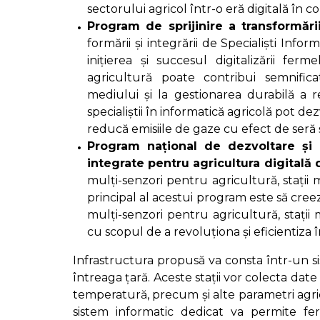
sectorului agricol într-o eră digitală în c
Program de sprijinire a transformări
formării și integrării de Specialiști Info
inițierea și succesul digitalizării fer
agricultură poate contribui semnific
mediului și la gestionarea durabilă a res
specialiștii în informatică agricolă pot dez
reducă emisiile de gaze cu efect de seră și
Program național de dezvoltare și op
integrate pentru agricultura digitală
mulți-senzori pentru agricultură, stații 
principal al acestui program este să creez
mulți-senzori pentru agricultură, stații
cu scopul de a revoluționa și eficientiza 
Infrastructura propusă va consta într-un sis
întreaga țară. Aceste stații vor colecta date 
temperatură, precum și alte parametri agrico
sistem informatic dedicat va permite fer