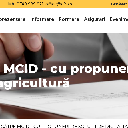
Club:
0749 999 921
,
office@cfro.ro
Broker:
prezentare
Informare
Formare
Asigurări
Evenim
 MCID - cu propuner
 agricultură
 CĂTRE MCID - CU PROPUNERI DE SOLUȚII DE DIGITALI