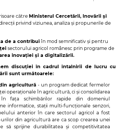
risoare către
Ministerul Cercetării, Inovării și
irecții privind viziunea, analiza și propunerile de
ța de a contribui
în mod semnificativ și pentru
ței
sectorului agricol românesc prin programe de
area inovației și a digitalizării.
em discuției în cadrul întalnirii de lucru cu
zării sunt următoarele:
din agricultură
- un program dedicat fermelor
ei operaționale în agricultură, ci și consolidarea
 în fața schimbărilor rapide din domeniul
teme informatice, stații multi-funcționale senzori,
apelului anterior în care sectorul agricol a fost
urilor din agricultură are ca scop crearea unei
e să sprijine durabilitatea și competitivitatea