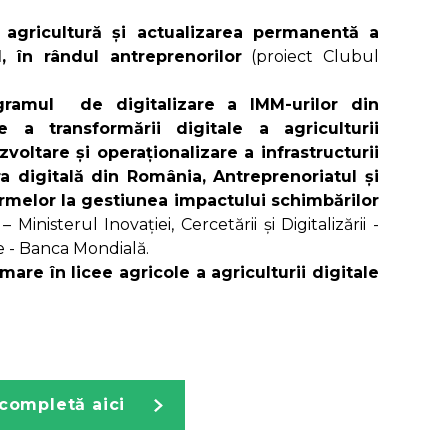
n agricultură și actualizarea permanentă a
 în rândul antreprenorilor
(proiect Clubul
ogramul de digitalizare a IMM-urilor din
e a transformării digitale a agriculturii
oltare și operaționalizare a infrastructurii
ra digitală din România, Antreprenoriatul și
fermelor la gestiunea impactului schimbărilor
 Ministerul Inovației, Cercetării și Digitalizării -
le - Banca Mondială.
re în licee agricole a agriculturii digitale
 completă aici