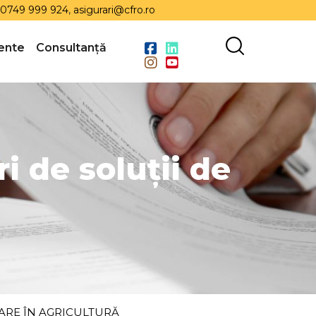
0749 999 924
,
asigurari@cfro.ro
ente
Consultanță
i de soluții de
ZARE ÎN AGRICULTURĂ