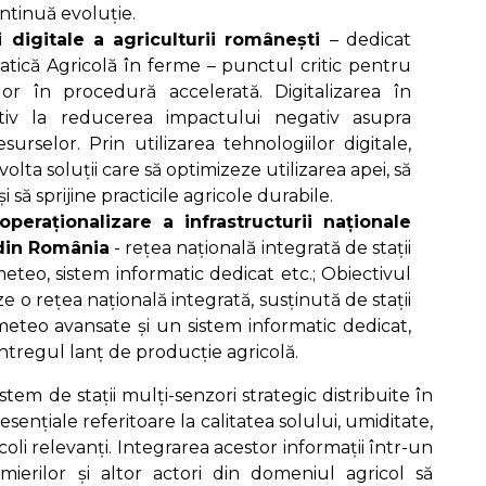
ontinuă evoluție.
i digitale a agriculturii românești
– dedicat
rmatică Agricolă în ferme – punctul critic pentru
melor în procedură accelerată. Digitalizarea în
ativ la reducerea impactului negativ asupra
urselor. Prin utilizarea tehnologiilor digitale,
volta soluții care să optimizeze utilizarea apei, să
 să sprijine practicile agricole durabile.
eraționalizare a infrastructurii naționale
 din România
- rețea națională integrată de stații
meteo, sistem informatic dedicat etc.; Obiectivul
e o rețea națională integrată, susținută de stații
 meteo avansate și un sistem informatic dedicat,
întregul lanț de producție agricolă.
tem de stații mulți-senzori strategic distribuite în
esențiale referitoare la calitatea solului, umiditate,
li relevanți. Integrarea acestor informații într-un
mierilor și altor actori din domeniul agricol să