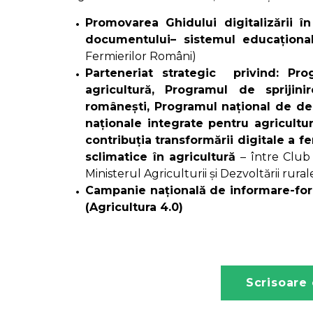
Promovarea Ghidului digitalizării î
documentului– sistemul educațional,
Fermierilor Români)
Parteneriat strategic privind: Pr
agricultură, Programul de sprijinir
românești, Programul național de dezv
naționale integrate pentru agricultu
contribuția transformării digitale a 
sclimatice în agricultură
– între Club –
Ministerul Agriculturii și Dezvoltării rura
Campanie națională de informare-forma
(Agricultura 4.0)
Scrisoare