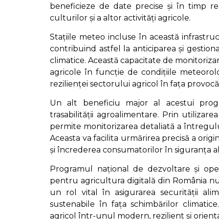
beneficieze de date precise și în timp re
culturilor și a altor activități agricole.
Stațiile meteo incluse în această infrastru
contribuind astfel la anticiparea și gestiona
climatice. Această capacitate de monitorizar
agricole în funcție de condițiile meteorol
rezilienței sectorului agricol în fața provocăr
Un alt beneficiu major al acestui progr
trasabilității agroalimentare. Prin utilizare
permite monitorizarea detaliată a întregul
Aceasta va facilita urmărirea precisă a orig
și încrederea consumatorilor în siguranța a
Programul național de dezvoltare și opera
pentru agricultura digitală din România nu 
un rol vital în asigurarea securității al
sustenabile în fața schimbărilor climatice
agricol într-unul modern, rezilient și orienta