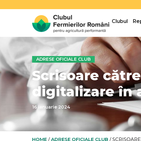
Clubul
Re
ADRESE OFICIALE CLUB
Scrisoare către
digitalizare în
16 ianuarie 2024
HOME
/
ADRESE OFICIALE CLUB
/
SCRISOARE