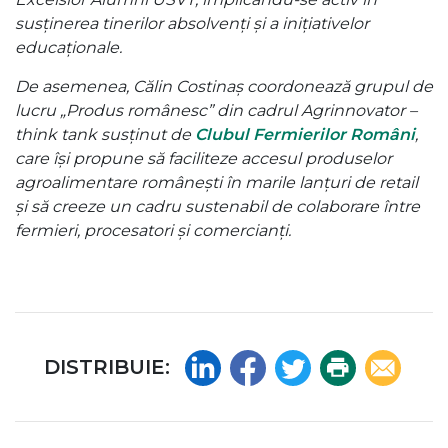
susținerea tinerilor absolvenți și a inițiativelor
educaționale.
De asemenea, Călin Costinaș coordonează grupul de
lucru „Produs românesc” din cadrul Agrinnovator –
think tank susținut de
Clubul Fermierilor Români
,
care își propune să faciliteze accesul produselor
agroalimentare românești în marile lanțuri de retail
și să creeze un cadru sustenabil de colaborare între
fermieri, procesatori și comercianți.
Linkedin
Facebook
Twitter
Print
Email
DISTRIBUIE: