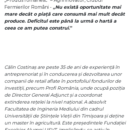
„Produs românesc” – Agrinnovator, Clubul
Fermierilor Români -
„
Nu există oportunitate mai
mare decât o piață care consumă mai mult decât
produce. Deficitul este până la urmă o hartă a
ceea ce am putea construi
.”
Călin Costinaș are peste 35 de ani de experiență în
antreprenoriat și în conducerea și dezvoltarea unor
companii de retail aflate în portofoliul fondurilor de
investiții, precum Profi România, unde ocupă poziția
de Director General Adjunct și a coordonat
extinderea rețelei la nivel național. A absolvit
Facultatea de Ingineria Mediului din cadrul
Universității de Științele Vieții din Timișoara și deține
un master în agricultură. Este președintele Fundației
Excelsior Alumni USVT, implicându-se activ în