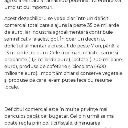
agroalimentară a rămas sub potențial. Diferența s-a
umplut cu importuri.
Acest dezechilibru se vede clar într-un deficit
comercial total care a ajuns la peste 35 de miliarde
de euro. Iar industria agroalimentară contribuie
semnificativ la acest gol. În doar un deceniu,
deficitul alimentar a crescut de peste 7 ori, până la
-3 miliarde de euro. Cele mai mari deficite: carne și
preparate (-1,2 miliarde euro), lactate (-700 milioane
euro), produse de cofetărie și ciocolată (-600
milioane euro). Importăm chiar și conserve vegetale
și produse pe care le-am putea face cu resurse
locale.
Deficitul comercial este în multe privințe mai
periculos decât cel bugetar. Cel din urmă se mai
poate regla prin politici fiscale, diminuarea