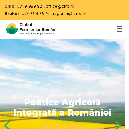
Club:
0749 999 921
,
office@cfro.ro
Broker:
0749 999 924
,
asigurari@cfro.ro
Antreprenor în
Agricultura 4.0
Singurul program de
perfecționare managerială