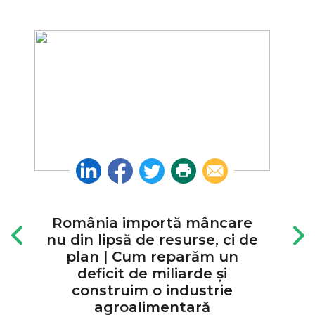
Linkedin
Facebook
Twitter
Print
Email
România importă mâncare
nu din lipsă de resurse, ci de
plan | Cum reparăm un
deficit de miliarde și
construim o industrie
agroalimentară