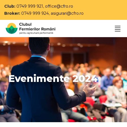
Club:
0749 999 921
,
office@cfro.ro
Broker:
0749 999 924
,
asigurari@cfro.ro
Evenimente 2024